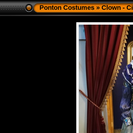
Ponton Costumes
»
Clown - C