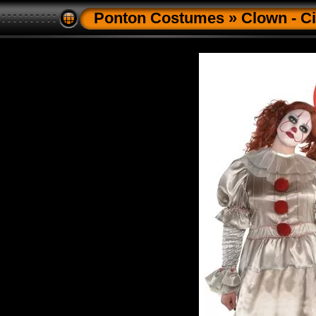
Ponton Costumes
»
Clown - C