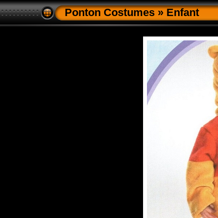
Ponton Costumes
»
Enfant