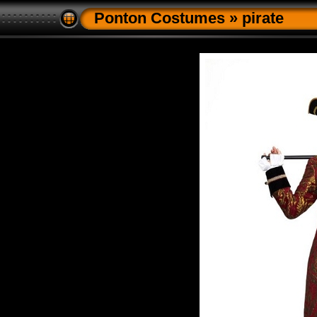
Ponton Costumes
»
pirate