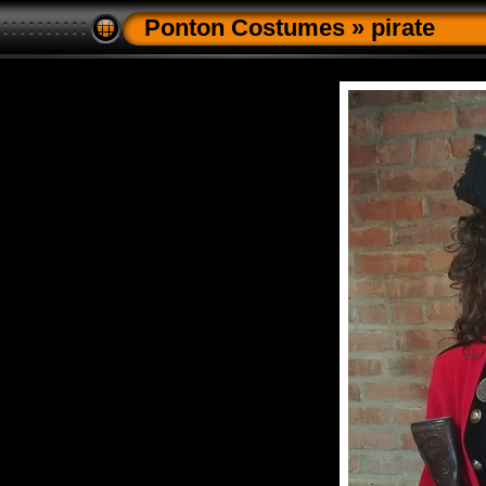
Ponton Costumes
»
pirate